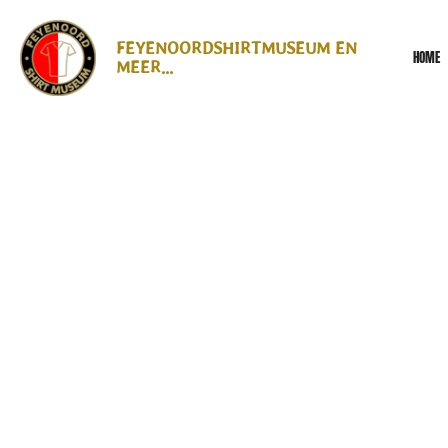
Ga
direct
FEYENOORDSHIRTMUSEUM EN
HOME
naar
MEER...
de
hoofdinhoud