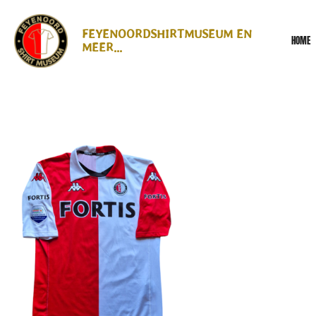
Ga
direct
FEYENOORDSHIRTMUSEUM EN
HOME
naar
MEER...
de
hoofdinhoud